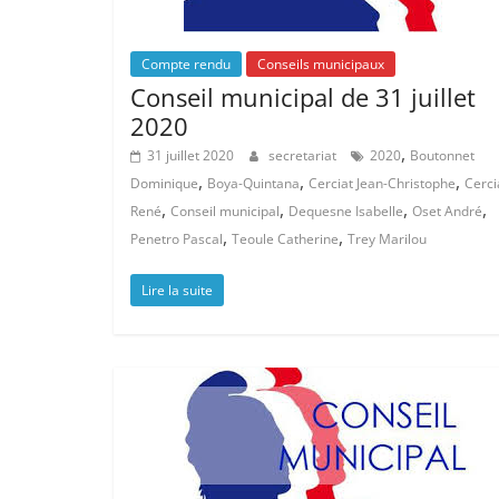
Compte rendu
Conseils municipaux
Conseil municipal de 31 juillet
2020
,
31 juillet 2020
secretariat
2020
Boutonnet
,
,
,
Dominique
Boya-Quintana
Cerciat Jean-Christophe
Cerci
,
,
,
,
René
Conseil municipal
Dequesne Isabelle
Oset André
,
,
Penetro Pascal
Teoule Catherine
Trey Marilou
Lire la suite