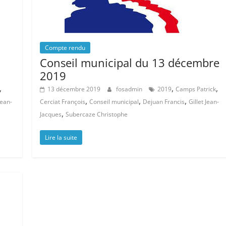
Compte rendu
Conseil municipal du 13 décembre
2019
,
,
,
13 décembre 2019
fosadmin
2019
Camps Patrick
,
,
,
Jean-
Cerciat François
Conseil municipal
Dejuan Francis
Gillet Jean-
,
Jacques
Subercaze Christophe
Lire la suite