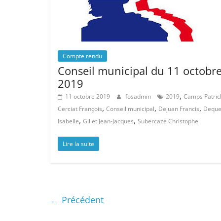
Compte rendu
Conseil municipal du 11 octobr
2019
,
11 octobre 2019
fosadmin
2019
Camps Patric
,
,
,
Cerciat François
Conseil municipal
Dejuan Francis
Deque
,
,
Isabelle
Gillet Jean-Jacques
Subercaze Christophe
Lire la suite
← Précédent