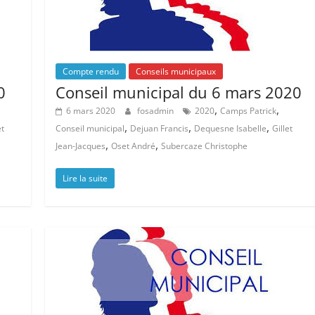
Compte rendu
Conseils municipaux
0
Conseil municipal du 6 mars 2020
,
,
6 mars 2020
fosadmin
2020
Camps Patrick
,
,
,
et
Conseil municipal
Dejuan Francis
Dequesne Isabelle
Gillet
,
,
Jean-Jacques
Oset André
Subercaze Christophe
Lire la suite