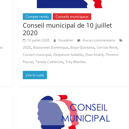
Compte rendu
Conseils municipaux
Conseil municipal de 10 juillet
2020
10 juillet 2020
fosadmin
Aucun commentaire
,
,
,
,
at
2020
Boutonnet Dominique
Boya-Quintana
Cerciat René
,
,
,
Conseil municipal
Dequesne Isabelle
Oset André
Penetro
,
,
Pascal
Teoule Catherine
Trey Marilou
Lire la suite