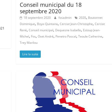
Conseil municipal du 18
septembre 2020
,
18 septembre 2020
fosadmin
2020
Boutonnet
,
,
,
Dominique
Boya-Quintana
Cerciat Jean-Christophe
Cerciat
021
,
,
,
René
Conseil municipal
Dequesne Isabelle
Estoup Jean-
,
,
,
,
,
Michel
Fos
Oset André
Penetro Pascal
Teoule Catherine
Trey Marilou
Lire la suite