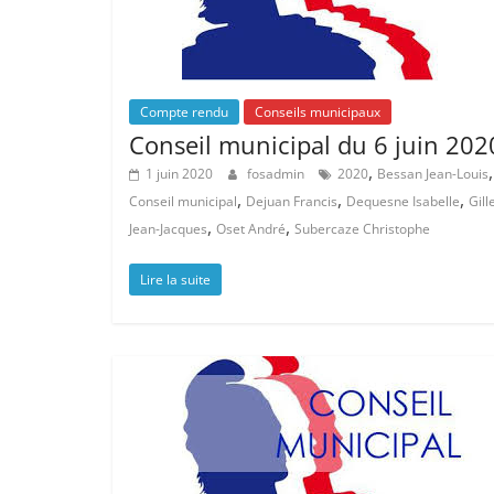
Compte rendu
Conseils municipaux
Conseil municipal du 6 juin 202
,
,
1 juin 2020
fosadmin
2020
Bessan Jean-Louis
,
,
,
Conseil municipal
Dejuan Francis
Dequesne Isabelle
Gill
,
,
Jean-Jacques
Oset André
Subercaze Christophe
Lire la suite