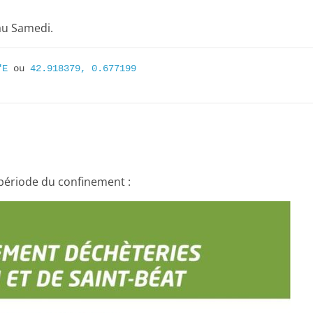
au Samedi.
"E
 ou 
42.918379, 0.677199
ériode du confinement :