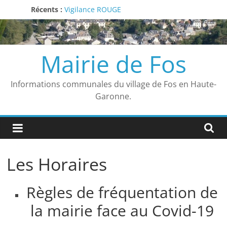
Passer
Récents :
Vigilance ROUGE
au
Arrêté municipal
contenu
Liste des délibérations du 27 juin 2026
Arrêté annulation feu d’artifice
Mairie de Fos
Avis
Informations communales du village de Fos en Haute-
Garonne.
Les Horaires
Règles de fréquentation de
la mairie face au Covid-19