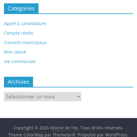
Catégories
Appel à candidature
Compte rendu
Conseils municipaux
Non classé
Vie communale
Archives
Archives
Copyright © 2026
Mairie de Fos
. Tous droits réservés.
Theme
ColorMag
par ThemeGrill. Propulsé par
WordPress
.