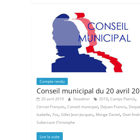
Compte rendu
Conseil municipal du 20 avril 2
,
,
20 avril 2019
fosadmin
2019
Camps Patrick
,
,
,
Cerciat François
Conseil municipal
Dejuan Francis
Deque
,
,
,
,
Isabelle
Fos
Gillet Jean-Jacques
Monge Daniel
Oset And
Subercaze Christophe
Lire la suite