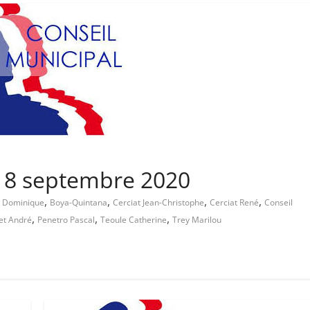
 18 septembre 2020
,
,
,
,
 Dominique
Boya-Quintana
Cerciat Jean-Christophe
Cerciat René
Conseil
,
,
,
et André
Penetro Pascal
Teoule Catherine
Trey Marilou