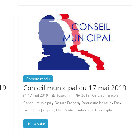
Compte rendu
19
Conseil municipal du 17 mai 2019
,
,
,
s
17 mai 2019
fosadmin
2019
Cerciat François
,
,
,
,
Conseil municipal
Dejuan Francis
Dequesne Isabelle
Fos
,
,
Gillet Jean-Jacques
Oset André
Subercaze Christophe
Lire la suite