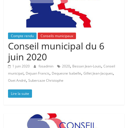
Compte rendu
Conseils municipaux
Conseil municipal du 6
juin 2020
,
,
1 juin 2020
fosadmin
2020
Bessan Jean-Louis
Conseil
,
,
,
,
municipal
Dejuan Francis
Dequesne Isabelle
Gillet Jean-Jacques
,
Oset André
Subercaze Christophe
Lire la suite