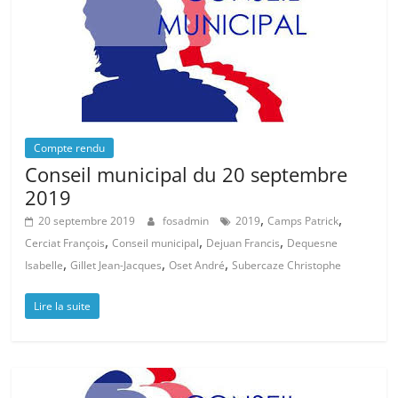
Compte rendu
Conseil municipal du 20 septembre
2019
,
,
20 septembre 2019
fosadmin
2019
Camps Patrick
,
,
,
Cerciat François
Conseil municipal
Dejuan Francis
Dequesne
,
,
,
Isabelle
Gillet Jean-Jacques
Oset André
Subercaze Christophe
Lire la suite