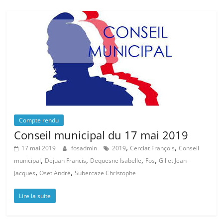
Compte rendu
Conseil municipal du 17 mai 2019
,
,
17 mai 2019
fosadmin
2019
Cerciat François
Conseil
,
,
,
,
municipal
Dejuan Francis
Dequesne Isabelle
Fos
Gillet Jean-
,
,
Jacques
Oset André
Subercaze Christophe
Lire la suite