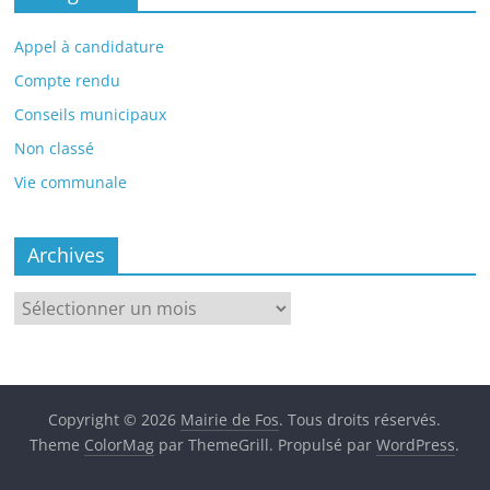
Appel à candidature
Compte rendu
Conseils municipaux
Non classé
Vie communale
Archives
Archives
Copyright © 2026
Mairie de Fos
. Tous droits réservés.
Theme
ColorMag
par ThemeGrill. Propulsé par
WordPress
.