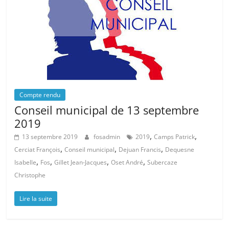
Compte rendu
Conseil municipal de 13 septembre
2019
,
,
13 septembre 2019
fosadmin
2019
Camps Patrick
,
,
,
Cerciat François
Conseil municipal
Dejuan Francis
Dequesne
,
,
,
,
Isabelle
Fos
Gillet Jean-Jacques
Oset André
Subercaze
Christophe
Lire la suite