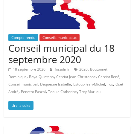
Compte rendu
Conseils municipaux
Conseil municipal du 18
septembre 2020
,
18 septembre 2020
fosadmin
2020
Boutonnet
,
,
,
,
Dominique
Boya-Quintana
Cerciat Jean-Christophe
Cerciat René
,
,
,
,
Conseil municipal
Dequesne Isabelle
Estoup Jean-Michel
Fos
Oset
,
,
,
André
Penetro Pascal
Teoule Catherine
Trey Marilou
Lire la suite