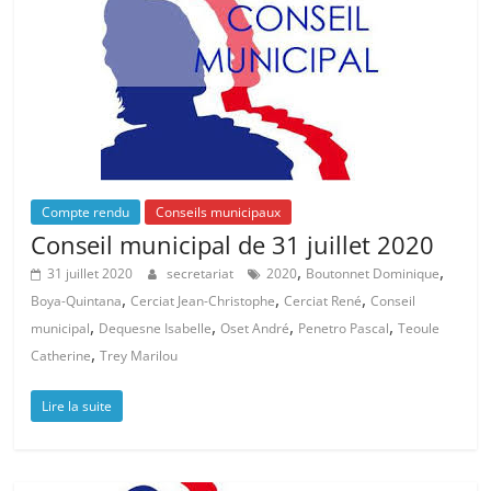
Compte rendu
Conseils municipaux
Conseil municipal de 31 juillet 2020
,
,
31 juillet 2020
secretariat
2020
Boutonnet Dominique
,
,
,
Boya-Quintana
Cerciat Jean-Christophe
Cerciat René
Conseil
,
,
,
,
municipal
Dequesne Isabelle
Oset André
Penetro Pascal
Teoule
,
Catherine
Trey Marilou
Lire la suite