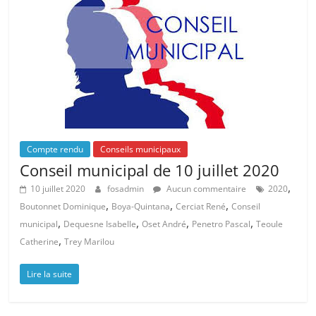
Compte rendu
Conseils municipaux
Conseil municipal de 10 juillet 2020
,
10 juillet 2020
fosadmin
Aucun commentaire
2020
,
,
,
Boutonnet Dominique
Boya-Quintana
Cerciat René
Conseil
,
,
,
,
municipal
Dequesne Isabelle
Oset André
Penetro Pascal
Teoule
,
Catherine
Trey Marilou
Lire la suite