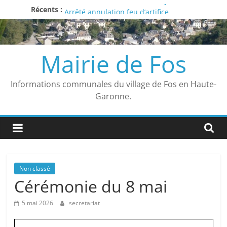
Liste des délibérations du 27 juin 2026
Passer
Récents :
Arrêté annulation feu d’artifice
au
Avis
contenu
Vigilance ROUGE
Arrêté municipal
Mairie de Fos
Informations communales du village de Fos en Haute-
Garonne.
Non classé
Cérémonie du 8 mai
5 mai 2026
secretariat