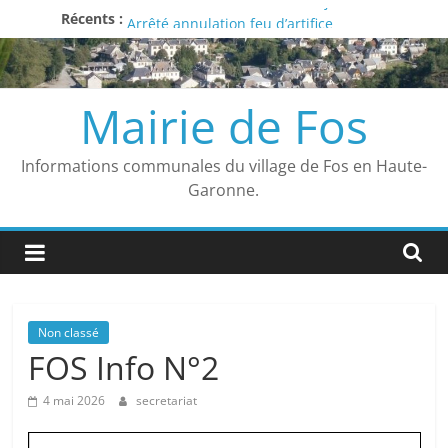
Liste des délibérations du 27 juin 2026
Passer
Récents :
Arrêté annulation feu d’artifice
au
Avis
contenu
Vigilance ROUGE
Arrêté municipal
Mairie de Fos
Informations communales du village de Fos en Haute-
Garonne.
Non classé
FOS Info N°2
4 mai 2026
secretariat