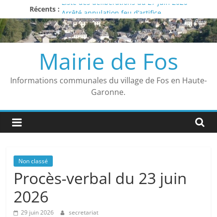
Liste des délibérations du 27 juin 2026
Passer
Récents :
Arrêté annulation feu d’artifice
au
Avis
contenu
Vigilance ROUGE
Arrêté municipal
Mairie de Fos
Informations communales du village de Fos en Haute-
Garonne.
Non classé
Procès-verbal du 23 juin
2026
29 juin 2026
secretariat