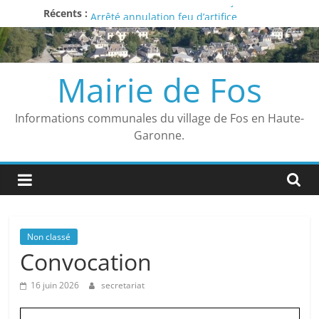
Liste des délibérations du 27 juin 2026
Passer
Récents :
Arrêté annulation feu d’artifice
au
Avis
contenu
Vigilance ROUGE
Arrêté municipal
Mairie de Fos
Informations communales du village de Fos en Haute-
Garonne.
Non classé
Convocation
16 juin 2026
secretariat