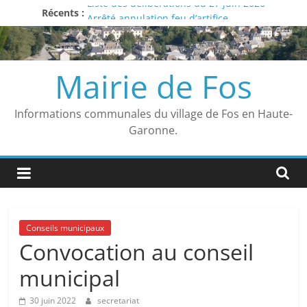
Liste des délibérations du 27 juin 2026
Passer
Récents :
Arrêté annulation feu d’artifice
au
Avis
contenu
Vigilance ROUGE
Arrêté municipal
Mairie de Fos
Informations communales du village de Fos en Haute-
Garonne.
Conseils municipaux
Convocation au conseil
municipal
30 juin 2022
secretariat