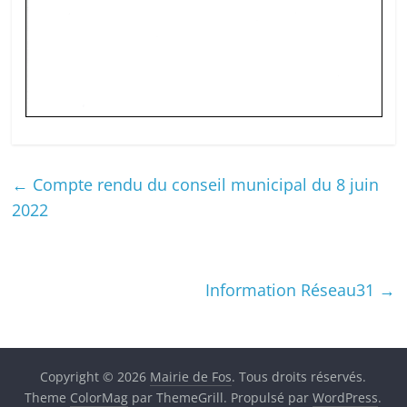
←
Compte rendu du conseil municipal du 8 juin
2022
Information Réseau31
→
Copyright © 2026
Mairie de Fos
. Tous droits réservés.
Theme
ColorMag
par ThemeGrill. Propulsé par
WordPress
.