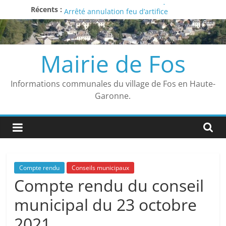
Liste des délibérations du 27 juin 2026
Passer
Récents :
Arrêté annulation feu d’artifice
au
Avis
contenu
Vigilance ROUGE
Arrêté municipal
Mairie de Fos
Informations communales du village de Fos en Haute-
Garonne.
Compte rendu
Conseils municipaux
Compte rendu du conseil
municipal du 23 octobre
2021